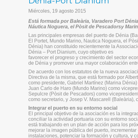
Dénia-Port Dianium
Miércoles, 19 agosto 2015
Está formada por Baleària, Varadero Port Dénia
Náutica Noguera,
el Pòsit de Pescadorsy Mari
Las principales empresas del puerto de Dénia (Bal
El Portet, Mundo Marino, Nautica Noguera, el Pòs
Dénia) han constituido recientemente la Associaci
Dénia – Port Dianium, cuyo objetivo es
favorecer el progreso y crecimiento del sector ec
de Dénia y promover una mayor colaboración entr
De acuerdo con los estatutos de la nueva asociac
Directiva de la misma, que está formado por Alber
como presidente, Gabriel Martínez (Marina Dénia)
Juan Carlo de Haro (Mundo Marino) como vicepre
Sepulcre (Pòsit de Pescadors) como vicepresidente 
como secretario, y Josep V. Mascarell (Baleària), 
Integrar el puerto en su entorno social
El principal objetivo de la asociación es la integrac
conciliar la actividad portuaria con su entorno soci
está trabajando en un plan de acción para los pr
mejorar la imagen pública del puerto, incrementar 
instalaciones, potenciar la formación y cultura, y 