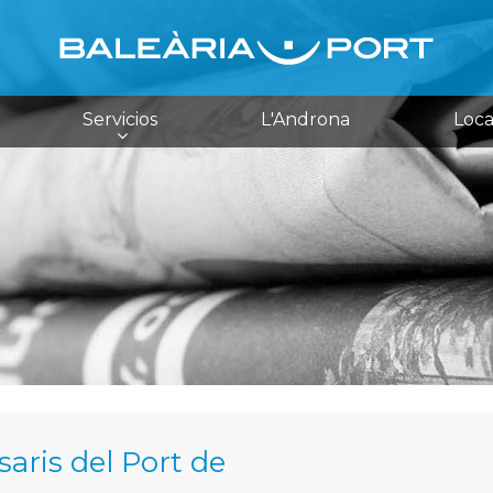
Servicios
L'Androna
Loca
aris del Port de