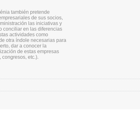
Dénia también pretende
 empresariales de sus socios,
inistración las iniciativas y
conciliar en las diferencias
istas actividades como
de otra índole necesarias para
erto, dar a conocer la
alización de estas empresas
 congresos, etc.).