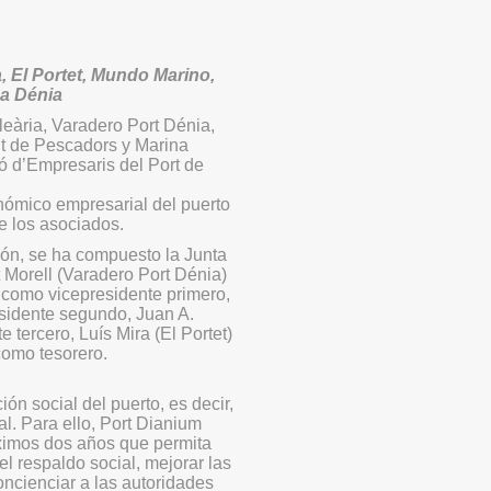
, El Portet, Mundo Marino,
na Dénia
eària, Varadero Port Dénia,
it de Pescadors y Marina
ó d’Empresaris del Port de
onómico empresarial del puerto
e los asociados.
ión, se ha compuesto la Junta
t Morell (Varadero Port Dénia)
 como vicepresidente primero,
sidente segundo, Juan A.
tercero, Luís Mira (El Portet)
como tesorero.
ión social del puerto, es decir,
al. Para ello, Port Dianium
óximos dos años que permita
el respaldo social, mejorar las
concienciar a las autoridades