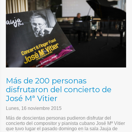
Más de 200 personas
disfrutaron del concierto de
José Mª Vitier
Lunes, 16 noviembre 2015
Más de doscientas personas pudieron disfrutar del
concierto del compositor y pianista cubano
José Mª Vitier
que tuvo lugar el pasado domingo en la sala Jauja de