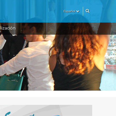
Español
lización