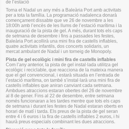
de l’estació
Torna el Nadal un any més a Baleària Port amb activitats
per a tota la família. La programació nadalenca donarà
començament dissabte que ve 26 de novembre a les
18:00h amb l’encès de les llums de l’estació marítima i la
inauguració de la pista de gel. A més, durant tots els caps
de setmana de desembre i fins a passades les festes,
Baleària Port acollirà una mini fira de castells inflables,
quatre activitats infantils, dos concerts solidaris, un
mercat ambulant de Nadal i un torneig de Monopoly.
Pista de gel ecològic i mini fira de castells inflables
Com l’any anterior, la pista de gel instal·lada utilitza gel
ecològic i reciclable, que reacciona de la mateixa manera
que el gel convencional, i estarà situada en l’entrada de
l’estació marítima, on també s’instal·larà una mini fira de
castells inflables que aniran canviant cada setmana.
Ambdues atraccions estaran obertes del 26 de novembre
al 8 de gener. Fins al 22 de desembre, entre setmana
només funcionaran a les tardes mentre que tots els caps
de setmana i durant les festes de Nadal estaran oberts en
horari de matí i tarda. Els preus de la pista de gel seran
entre 4 i 6 euros i la fira de castells inflables 2 euros, i hi
haurà preus especials combinant les dues atraccions.