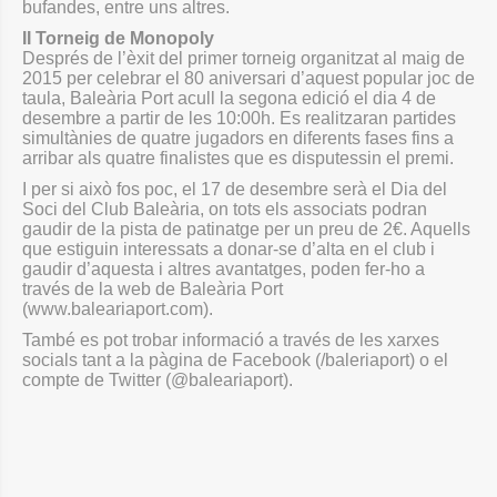
bufandes, entre uns altres.
II Torneig de Monopoly
Després de l’èxit del primer torneig organitzat al maig de
2015 per celebrar el 80 aniversari d’aquest popular joc de
taula, Baleària Port acull la segona edició el dia 4 de
desembre a partir de les 10:00h. Es realitzaran partides
simultànies de quatre jugadors en diferents fases fins a
arribar als quatre finalistes que es disputessin el premi.
I per si això fos poc, el 17 de desembre serà el Dia del
Soci del Club Baleària, on tots els associats podran
gaudir de la pista de patinatge per un preu de 2€. Aquells
que estiguin interessats a donar-se d’alta en el club i
gaudir d’aquesta i altres avantatges, poden fer-ho a
través de la web de Baleària Port
(www.baleariaport.com).
També es pot trobar informació a través de les xarxes
socials tant a la pàgina de Facebook (/baleriaport) o el
compte de Twitter (@baleariaport).