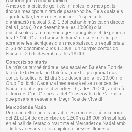
Diversió per a tota la família
A més de la pista de gel i els inflables, els més petits
tindran més oportunitats de passar-ho bé. Pels quals els
agradi ballar, tenen dues opcions: l’espectacle
d’animació musical 3, 2, 1 Balleu! amb música en directe,
balls i jocs (10 de desembre a les 18:00h) o la
minidiscoteca amb personatges coneguts el 4 de gener a
les 17:00h. D’altra banda, hi haurà un taller de circ per
aprendre les tècniques d’un malabarista o un equilibrista
el 23 de desembre a les 11:30h i un compte contes de
Nadal el 29 de desembre a les 18:00h.
Concerts solidaris
La música també tindrà el seu espai en Baleària Port de
la mà de la Fundació Baleària, que ha programat dos
concerts solidaris. El dia 3 de desembre, a les 19:00h, el
Grup Polifònic Cadenza interpretarà el seu concert de
Nadal, mentre que el divendres 16, a les 20:00h, arribarà
el torn del Cor i Orquestra del Conservatori de València,
que posarà en escena el Magnificat de Vivaldi.
Mercadet de Nadal
Per a aquells que els agradin les compres a última hora,
del 21 al 24 de desembre de 12:00h a 18:00h s’instal·larà
en el hall de l’estació marítima el Mercadet de Nadal amb
articles artesans, com a bijuteria, bosses, llibres o