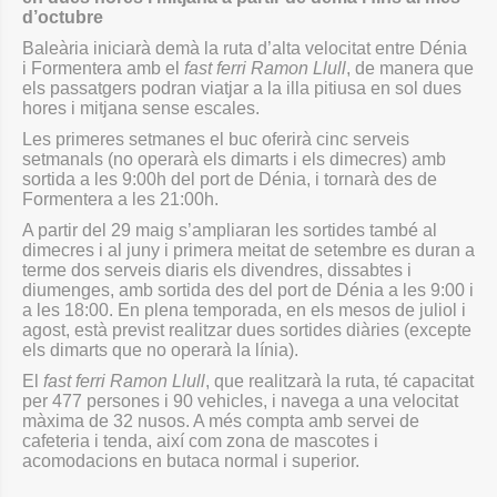
d’octubre
Baleària iniciarà demà la ruta d’alta velocitat entre Dénia
i Formentera amb el
fast ferri Ramon Llull
, de manera que
els passatgers podran viatjar a la illa pitiusa en sol dues
hores i mitjana sense escales.
Les primeres setmanes el buc oferirà cinc serveis
setmanals (no operarà els dimarts i els dimecres) amb
sortida a les 9:00h del port de Dénia, i tornarà des de
Formentera a les 21:00h.
A partir del 29 maig s’ampliaran les sortides també al
dimecres i al juny i primera meitat de setembre es duran a
terme dos serveis diaris els divendres, dissabtes i
diumenges, amb sortida des del port de Dénia a les 9:00 i
a les 18:00. En plena temporada, en els mesos de juliol i
agost, està previst realitzar dues sortides diàries (excepte
els dimarts que no operarà la línia).
El
fast ferri Ramon Llull
, que realitzarà la ruta, té capacitat
per 477 persones i 90 vehicles, i navega a una velocitat
màxima de 32 nusos. A més compta amb servei de
cafeteria i tenda, així com zona de mascotes i
acomodacions en butaca normal i superior.