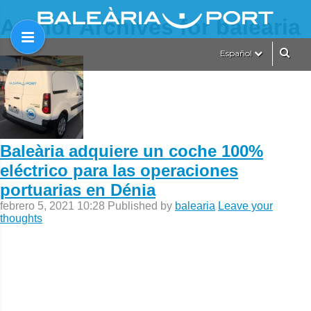
Author Archives for balearia
Español
Baleària adquiere un coche 100%
eléctrico para las operaciones
portuarias en Dénia
febrero 5, 2021 10:28
Published by
balearia
Leave your
thoughts