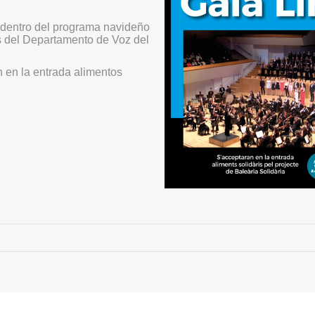
e dentro del programa navideño
os del Departamento de Voz del
n en la entrada alimentos