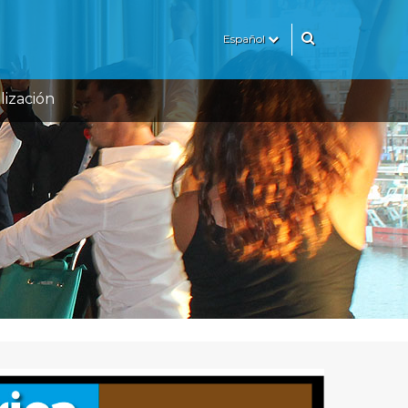
Español
lización