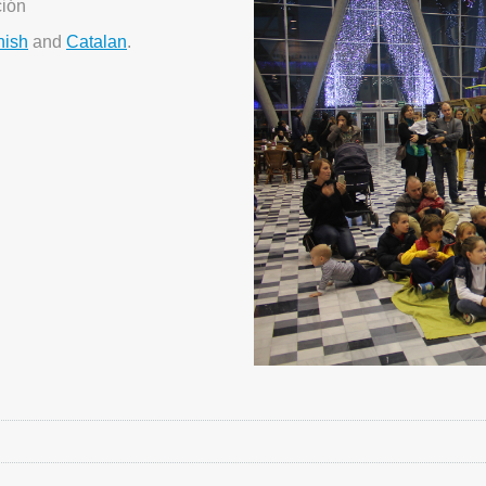
ción
nish
and
Catalan
.