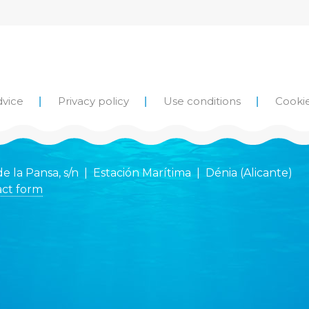
dvice
Privacy policy
Use conditions
Cookie
de la Pansa, s/n | Estación Marítima | Dénia (Alicante)
ct form