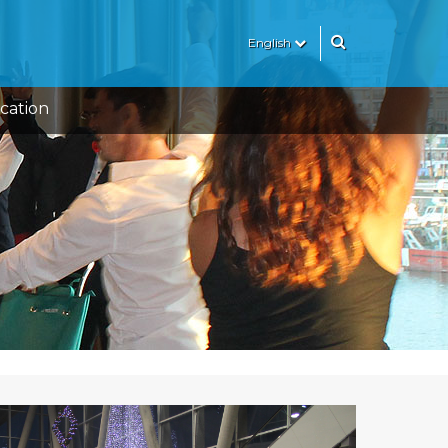
English
cation