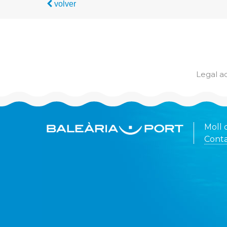
volver
Legal a
Moll 
Conta