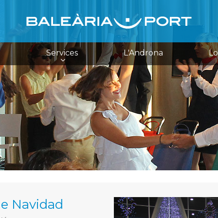
e
Services
L'Androna
Lo
de Navidad